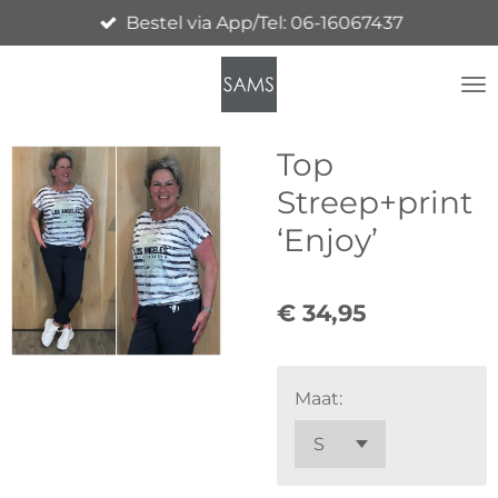
Bestel via App/Tel: 06-16067437
Ga
direct
naar
de
hoofdinhoud
Top
Streep+print
‘Enjoy’
€ 34,95
Maat: