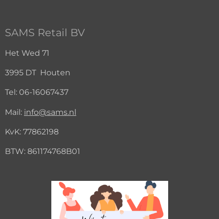
SAMS Retail BV
Het Wed 71
3995 DT Houten
Tel:
06-16067437
Mail:
info@sams.nl
KvK:
77862198
BTW: 861174768B01