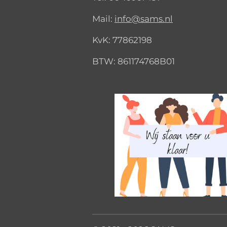
Mail:
info@sams.nl
KvK:
77862198
BTW: 861174768B01