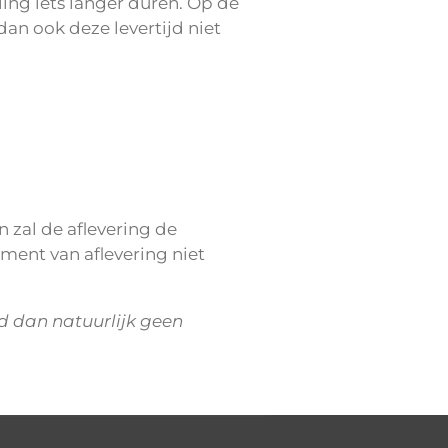
ling iets langer duren. Op de
an ook deze levertijd niet
 zal de aflevering de
ment van aflevering niet
ld dan natuurlijk geen