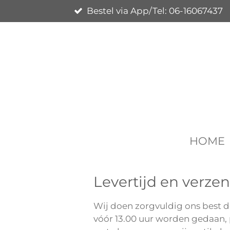
Bestel via App/Tel: 06-16067437
Ga
direct
naar
de
hoofdinhoud
HOME
Levertijd en verze
Wij doen zorgvuldig ons best de
vóór 13.00 uur worden gedaan, p