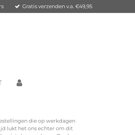
rs
Gratis verzenden v.a. €49,95
T
 Bestellingen die op werkdagen
jd lukt het ons echter om dit