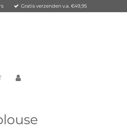
rs
Gratis verzenden v.a. €49,95
T
blouse