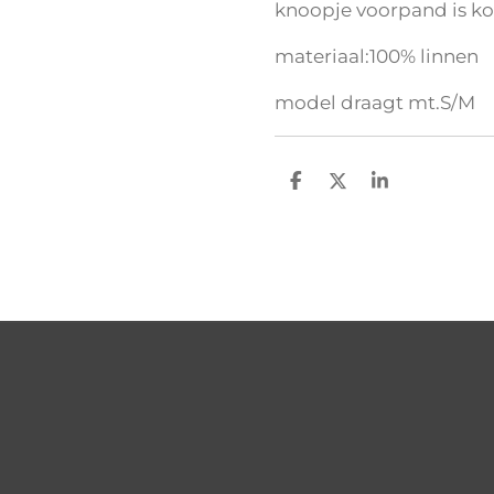
knoopje voorpand is ko
materiaal:100% linnen
model draagt mt.S/M
D
D
S
e
e
h
l
e
a
e
l
r
n
e