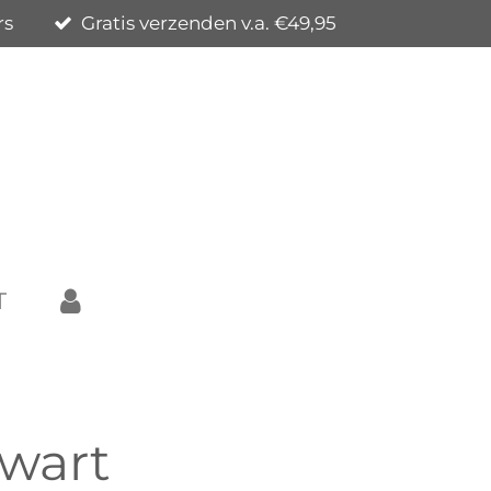
rs
Gratis verzenden v.a. €49,95
T
Zwart