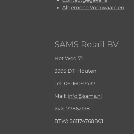
Algemene Voorwaarden
SAMS Retail BV
Het Wed 71
3995 DT Houten
Tel:
06-16067437
Mail:
info@sams.nl
KvK:
77862198
BTW: 861174768B01