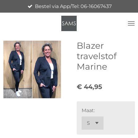
Bestel via App/Tel: 06-16067437
Ga
direct
naar
de
hoofdinhoud
Blazer
travelstof
Marine
€ 44,95
Maat: