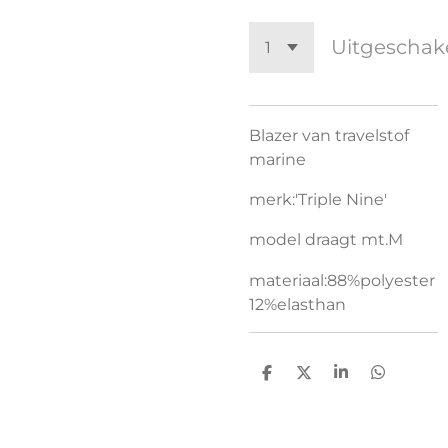
Uitgeschak
Blazer van travelstof
marine
merk:'Triple Nine'
model draagt mt.M
materiaal:88%polyester
12%elasthan
D
D
S
D
e
e
h
e
l
e
a
l
e
l
r
e
n
e
n