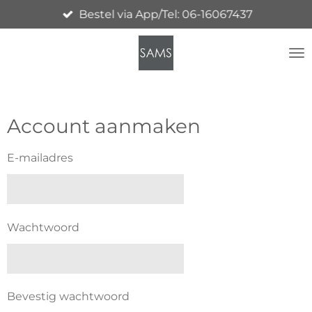
Bestel via App/Tel: 06-16067437
Ga
direct
naar
de
hoofdinhoud
Account aanmaken
E-mailadres
Wachtwoord
Bevestig wachtwoord