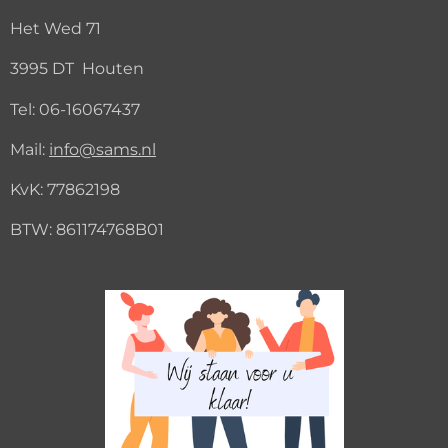
Het Wed 71
3995 DT Houten
Tel:
06-16067437
Mail:
info@sams.nl
KvK:
77862198
BTW: 861174768B01